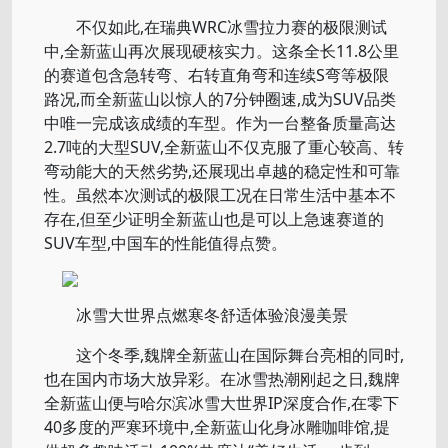
不仅如此,在瑞典WRC冰雪拉力赛的极限测试
中,全新蓝山再次展现硬核实力。这条全长11.8公里
的赛道包含急转弯、右转直角弯和连续S弯等极限
路况,而全新蓝山以惊人的7分钟圈速,成为SUV品类
中唯一完成该成绩的车型。作为一台整备质量高达
2.7吨的大型SUV,全新蓝山不仅克服了重心较高、转
弯动能大的天然劣势,还展现出卓越的稳定性和可靠
性。虽然本次测试的极限工况在日常生活中基本不
存在,但至少证明全新蓝山也是可以上急速赛道的
SUV车型,中国车的性能值得点赞。
冰雪大世界点燃寒冬舒适体验浪漫美景
这个冬季,魏牌全新蓝山在国际舞台亮相的同时,
也在国内市场大放异彩。在冰雪热潮刚起之日,魏牌
全新蓝山便与哈尔滨冰雪大世界IP深度合作,在零下
40多度的严寒环境中,全新蓝山化身冰雕咖啡馆,提