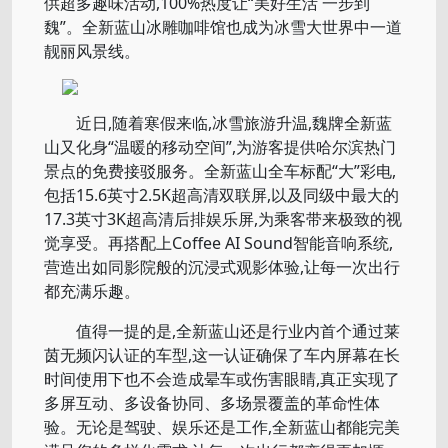
供超多趣味活动,100%热度让“美好生活 一步到
魏”。全新蓝山冰雕咖啡馆也成为冰雪大世界中一道
靓丽风景线。
近日,随着寒假来临,冰雪旅游升温,魏牌全新蓝
山又化身“温暖的移动空间”,为游客提供哈尔滨热门
景点的免费接驳服务。全新蓝山全车标配“大”彩电,
包括15.6英寸2.5K超高清双联屏,以及同级中最大的
17.3英寸3K超高清后排娱乐屏,为乘客带来极致的视
觉享受。再搭配上Coffee AI Sound智能音响系统,
营造出如同影院般的沉浸式观影体验,让每一次出行
都充满乐趣。
值得一提的是,全新蓝山还是行业内首个通过莱
茵无频闪认证的车型,这一认证确保了车内屏幕在长
时间使用下也不会造成晕车或伤害眼睛,真正实现了
多屏互动、多设备协同、多场景覆盖的革命性体
验。无论是驾驶、娱乐还是工作,全新蓝山都能完美