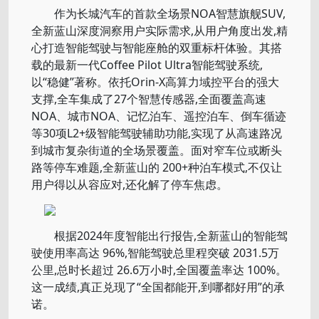
作为长城汽车的首款全场景NOA智慧旗舰SUV,
全新蓝山深度洞察用户实际需求,从用户角度出发,精
心打造智能驾驶与智能座舱的双重标杆体验。其搭
载的最新一代Coffee Pilot Ultra智能驾驶系统,
以“稳健”著称。依托Orin-X高算力域控平台的强大
支撑,全车集成了27个智慧传感器,全面覆盖高速
NOA、城市NOA、记忆泊车、遥控泊车、倒车循迹
等30项L2+级智能驾驶辅助功能,实现了从高速路况
到城市复杂街道的全场景覆盖。面对窄车位或断头
路等停车难题,全新蓝山的 200+种泊车模式,不仅让
用户得以从容应对,还化解了停车焦虑。
根据2024年度智能出行报告,全新蓝山的智能驾
驶使用率高达 96%,智能驾驶总里程突破 2031.5万
公里,总时长超过 26.6万小时,全国覆盖率达 100%。
这一成绩,真正兑现了“全国都能开,到哪都好用”的承
诺。