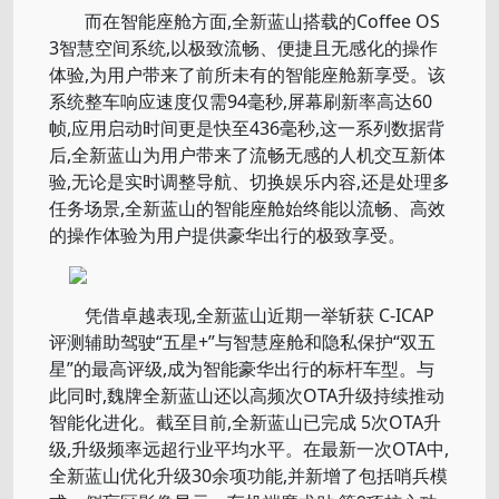
而在智能座舱方面,全新蓝山搭载的Coffee OS
3智慧空间系统,以极致流畅、便捷且无感化的操作
体验,为用户带来了前所未有的智能座舱新享受。该
系统整车响应速度仅需94毫秒,屏幕刷新率高达60
帧,应用启动时间更是快至436毫秒,这一系列数据背
后,全新蓝山为用户带来了流畅无感的人机交互新体
验,无论是实时调整导航、切换娱乐内容,还是处理多
任务场景,全新蓝山的智能座舱始终能以流畅、高效
的操作体验为用户提供豪华出行的极致享受。
凭借卓越表现,全新蓝山近期一举斩获 C-ICAP
评测辅助驾驶“五星+”与智慧座舱和隐私保护“双五
星”的最高评级,成为智能豪华出行的标杆车型。与
此同时,魏牌全新蓝山还以高频次OTA升级持续推动
智能化进化。截至目前,全新蓝山已完成 5次OTA升
级,升级频率远超行业平均水平。在最新一次OTA中,
全新蓝山优化升级30余项功能,并新增了包括哨兵模