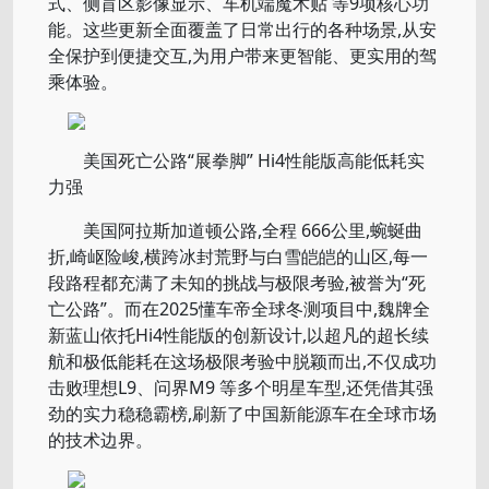
式、侧盲区影像显示、车机端魔术贴 等9项核心功
能。这些更新全面覆盖了日常出行的各种场景,从安
全保护到便捷交互,为用户带来更智能、更实用的驾
乘体验。
美国死亡公路“展拳脚” Hi4性能版高能低耗实
力强
美国阿拉斯加道顿公路,全程 666公里,蜿蜒曲
折,崎岖险峻,横跨冰封荒野与白雪皑皑的山区,每一
段路程都充满了未知的挑战与极限考验,被誉为“死
亡公路”。而在2025懂车帝全球冬测项目中,魏牌全
新蓝山依托Hi4性能版的创新设计,以超凡的超长续
航和极低能耗在这场极限考验中脱颖而出,不仅成功
击败理想L9、问界M9 等多个明星车型,还凭借其强
劲的实力稳稳霸榜,刷新了中国新能源车在全球市场
的技术边界。