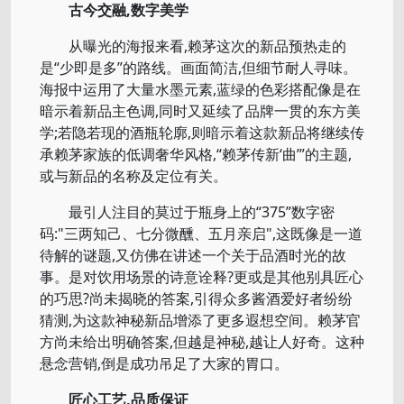
古今交融,数字美学
从曝光的海报来看,赖茅这次的新品预热走的
是“少即是多”的路线。画面简洁,但细节耐人寻味。
海报中运用了大量水墨元素,蓝绿的色彩搭配像是在
暗示着新品主色调,同时又延续了品牌一贯的东方美
学;若隐若现的酒瓶轮廓,则暗示着这款新品将继续传
承赖茅家族的低调奢华风格,“赖茅传新‘曲’”的主题,
或与新品的名称及定位有关。
最引人注目的莫过于瓶身上的“375”数字密
码:"三两知己、七分微醺、五月亲启",这既像是一道
待解的谜题,又仿佛在讲述一个关于品酒时光的故
事。是对饮用场景的诗意诠释?更或是其他别具匠心
的巧思?尚未揭晓的答案,引得众多酱酒爱好者纷纷
猜测,为这款神秘新品增添了更多遐想空间。赖茅官
方尚未给出明确答案,但越是神秘,越让人好奇。这种
悬念营销,倒是成功吊足了大家的胃口。
匠心工艺,品质保证