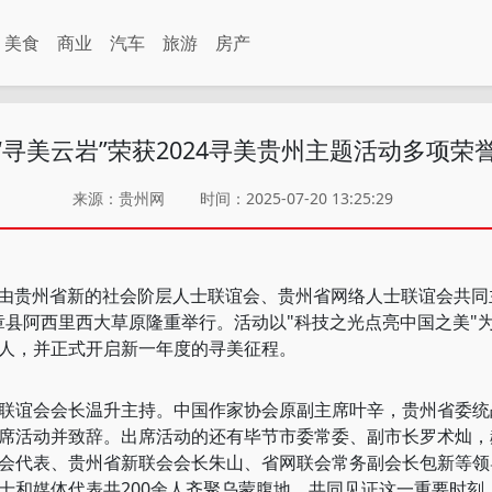
美食
商业
汽车
旅游
房产
“寻美云岩”荣获2024寻美贵州主题活动多项荣
来源：贵州网
时间：2025-07-20 13:25:29
由贵州省新的社会阶层人士联谊会、贵州省网络人士联谊会共同主办
章县阿西里西大草原隆重举行。活动以"科技之光点亮中国之美"为
人，并正式开启新一年度的寻美征程。
谊会会长温升主持。中国作家协会原副主席叶辛，贵州省委统
席活动并致辞。出席活动的还有毕节市委常委、副市长罗术灿，
会代表、贵州省新联会会长朱山、省网联会常务副会长包新等领
士和媒体代表共200余人齐聚乌蒙腹地，共同见证这一重要时刻