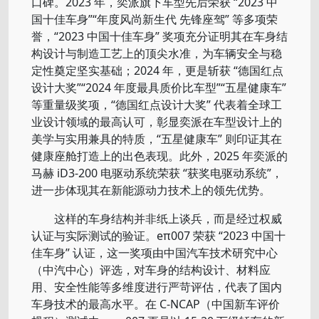
口碑。2023 年，奕派旗下车型先后荣获 “2023 中
国十佳车身”“年度风尚新生代 先锋座驾” 等多项荣
誉，“2023 中国十佳车身” 奖项充分证明其在车身结
构设计与制造工艺上的顶尖水准，为车辆安全与稳
定性奠定坚实基础；2024 年，更是斩获 “德国红点
设计大奖”“2024 年度最具质价比车型”“五星健康车”
等重量级奖项，“德国红点设计大奖” 代表着全球工
业设计领域的最高认可，彰显奕派在车型设计上的
美学与实用兼具的特质，“五星健康车” 则印证其在
健康座舱打造上的出色表现。此外，2025 年奕派的
马赫 iD3-200 电驱动系统荣获 “获奖电驱动系统”，
进一步体现其在新能源动力技术上的领先优势。
这样的车身结构并非纸上谈兵，而是经过权威
认证与实际测试的验证。eπ007 荣获 “2023 中国十
佳车身” 认证，这一奖项由中国汽车技术研究中心
（中汽中心）评选，对车身的结构设计、材料应
用、安全性能等多维度进行严苛评估，代表了国内
车身技术的最高水平。在 C-NCAP（中国新车评价