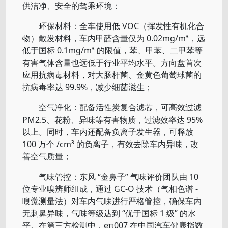
供洁净、安全的驾乘环境：
环保材料：全车使用低 VOC（挥发性有机化合
物）散发材料，车内甲醛含量仅为 0.02mg/m³，远
低于国标 0.1mg/m³ 的限值，苯、甲苯、二甲苯等
有害气体含量也远低于行业平均水平。方向盘首次
应用抗病毒材料，对大肠杆菌、金黄色葡萄球菌的
抗病毒率达 99.9%，减少细菌滋生；
空气净化：配备活性炭复合滤芯，可高效过滤
PM2.5、花粉、异味等有害物质，过滤效率达 95%
以上。同时，车内还配备负离子发生器，可释放
100 万个 /cm³ 的负离子，有效去除车内异味，改
善空气质量；
气味管控：东风 “金鼻子” 气味评价团队由 10
位专业嗅辨师组成，通过 GC-O 技术（气相色谱 -
嗅觉测量法）对车内气味进行严格管控，确保车内
无刺鼻异味，气味等级达到 “优于国标 1 级” 的水
平。在第三方检测中，eπ007 在中国汽车健康指数