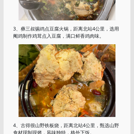
3、彝三叔骟鸡点豆腐火锅，距离北站4公里，选用
阉鸡制作鸡茸点入豆腐，满口鲜香鸡肉味。
4、古得很山野铁板烧，距离北站4公里，甄选山野
食材现制现烤，风味独特，格外下饭。