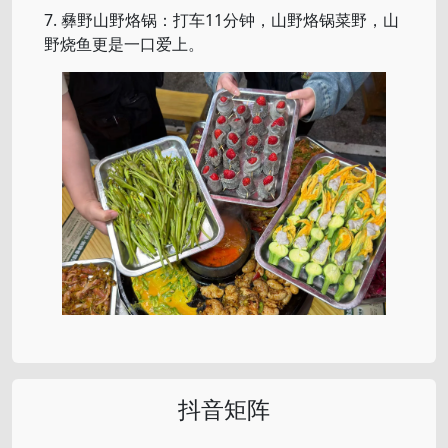
7. 彝野山野烙锅：打车11分钟，山野烙锅菜野，山
野烧鱼更是一口爱上。
抖音矩阵