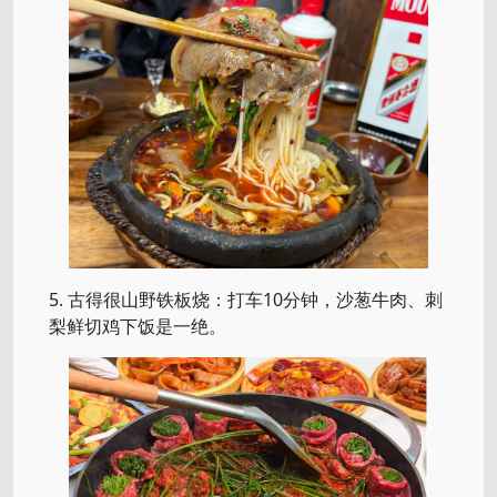
5. 古得很山野铁板烧：打车10分钟，沙葱牛肉、刺
梨鲜切鸡下饭是一绝。