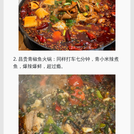
2. 昌贵青椒鱼火锅：同样打车七分钟，青小米辣煮
鱼，爆辣爆鲜，超过瘾。