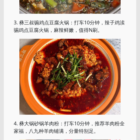
3. 彝三叔骟鸡点豆腐火锅：打车10分钟，辣子鸡渎
骟鸡点豆腐火锅，麻辣鲜嫩，值得N刷。
4. 彝大锅砂锅羊肉粉：打车10分钟，推荐羊肉粉全
家福，八九种羊肉铺满，分量特别足。