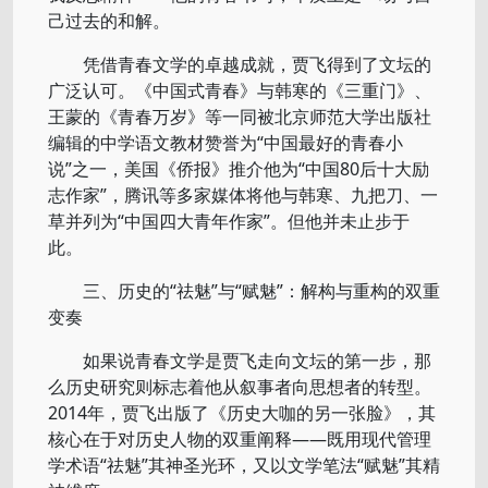
己过去的和解。
凭借青春文学的卓越成就，贾飞得到了文坛的
广泛认可。《中国式青春》与韩寒的《三重门》、
王蒙的《青春万岁》等一同被北京师范大学出版社
编辑的中学语文教材赞誉为“中国最好的青春小
说”之一，美国《侨报》推介他为“中国80后十大励
志作家”，腾讯等多家媒体将他与韩寒、九把刀、一
草并列为“中国四大青年作家”。但他并未止步于
此。
三、历史的“祛魅”与“赋魅”：解构与重构的双重
变奏
如果说青春文学是贾飞走向文坛的第一步，那
么历史研究则标志着他从叙事者向思想者的转型。
2014年，贾飞出版了《历史大咖的另一张脸》，其
核心在于对历史人物的双重阐释——既用现代管理
学术语“祛魅”其神圣光环，又以文学笔法“赋魅”其精