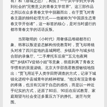
有》和《蓉城之恋》，构筑了一个从中学到大学再
到社会的“完整意义的青春文学世界”。这三部作品
之所以在众多青春文学中脱颖而出，在于贾飞对青
春主题的独特处理方式——他被称为“中国原生态青
春文学开创者”，这一标签的核心，是对当时盛行的
都市青春文学的话语反叛。
当郭敬明的《小时代》用奢侈品堆砌都市幻
象、韩寒以叛逆姿态解构传统教育时，贾飞却将镜
头对准了四川盆地的县城网吧、乡镇高中与城乡结
合部的录像厅。“二手摩托车后座”“五元包夜网
吧”“乡镇KTV促销小姐”等意象，彻底剥离了青春文
学惯有的浪漫滤镜。北京大学邵燕君教授敏锐地指
出：“贾飞用近乎人类学田野调查的方式，记录下城
镇化进程中县城青年的精神褶皱。”他没有渲染青春
的疼痛，也没有沉溺于自恋的感伤，而是以一种近
乎纪实的方式，还原了80后、90后在应试教育、家
庭期望与社会变迁多重压力下的挣扎、迷茫与突
围。