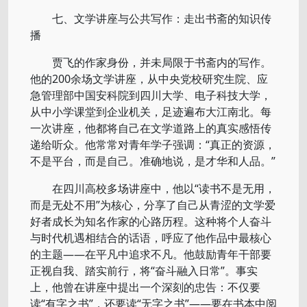
七、文学讲座与公共写作：走出书斋的知识传
播
贾飞的作家身份，并未局限于书斋内的写作。
他的200余场文学讲座，从中央党校研究生院、应
急管理部中国安科院到四川大学、电子科技大学，
从中小学课堂到企业机关，足迹遍布大江南北。每
一次讲座，他都将自己在文学道路上的真实感悟传
递给听众。他常常对青年学子强调：“真正的资源，
不是平台，而是自己。准确地说，是才华和人品。”
在四川高校多场讲座中，他以“读书不是无用，
而是无处不用”为核心，分享了自己从青涩的文学爱
好者成长为知名作家的心路历程。这种将个人奋斗
与时代机遇相结合的话语，呼应了他作品中最核心
的主题——在平凡中追求不凡。他鼓励青年干部要
正视自我、踏实前行，将“奋斗融入日常”。事实
上，他曾在讲座中提出一个深刻的忠告：不仅要
读“有字之书”，还要读“无字之书”——要在书本中阅