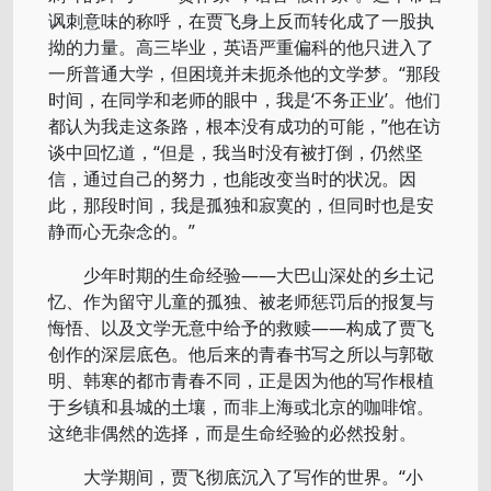
讽刺意味的称呼，在贾飞身上反而转化成了一股执
拗的力量。高三毕业，英语严重偏科的他只进入了
一所普通大学，但困境并未扼杀他的文学梦。“那段
时间，在同学和老师的眼中，我是‘不务正业’。他们
都认为我走这条路，根本没有成功的可能，”他在访
谈中回忆道，“但是，我当时没有被打倒，仍然坚
信，通过自己的努力，也能改变当时的状况。因
此，那段时间，我是孤独和寂寞的，但同时也是安
静而心无杂念的。”
少年时期的生命经验——大巴山深处的乡土记
忆、作为留守儿童的孤独、被老师惩罚后的报复与
悔悟、以及文学无意中给予的救赎——构成了贾飞
创作的深层底色。他后来的青春书写之所以与郭敬
明、韩寒的都市青春不同，正是因为他的写作根植
于乡镇和县城的土壤，而非上海或北京的咖啡馆。
这绝非偶然的选择，而是生命经验的必然投射。
大学期间，贾飞彻底沉入了写作的世界。“小