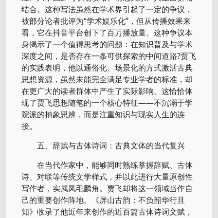
结合。这种写法虽然在学术界引起了一定的争议，
被部分论者批评为“学术娱乐化”，但从传播效果来
看，它在抖音平台创下了百万播放量。这种争议本
身揭示了一个值得思考的问题：在知识普及与学术
深度之间，是否存在一条可供探索的中间道路?贾飞
的实践表明，他以通俗化、场景化的方式激活古典
思想资源，虽然未能完全满足专业学者的标准，却
在更广大的读者群体中产生了实际影响。这恰恰体
现了贾飞思想随笔的一个核心特征——不沉溺于学
院派的抽象思辨，而是注重知识与现实人生的连
接。
五、辞赋与古体诗词：古典文体的当代复兴
在当代作家中，能够同时熟练掌握辞赋、古体
诗、对联等传统文学样式，并以此进行大量原创性
写作者，实属凤毛麟角。贾飞却将这一领域当作自
己的重要创作阵地。《屏山古韵：不负韶华行且
知》收录了他近年来创作的近百篇古体诗词文赋，