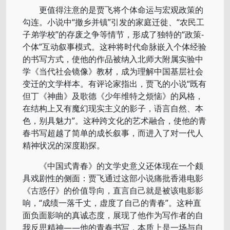
更值得注意的是贾飞将个体命运与宏观政策的
勾连。小说中“撤乡并镇”引发的家庭迁徙、“农民工
子弟学校”的存废之争等情节，形成了独特的“政策-
个体”互动叙事模式。这种将时代命脉嵌入个体经验
的书写方式，使他的作品被纳入北师大附属实验中
学《当代社会镜像》教材，成为理解中国基层社会
变迁的文学样本。有评论家指出，贾飞的小说“既有
但丁《神曲》及歌德《少年维特之烦恼》的风格，
在结构上又有魔幻现实主义的影子，语言自然、本
色，别具魅力”。这种跨文化的艺术融合，使他的青
春书写超越了简单的成长叙事，而进入了对一代人
精神状况的深度勘探。
《中国式青春》的文学史意义还体现在一个颇
具戏剧性的侧面：贾飞通过这部小说痛批香港电影
《古惑仔》的价值导向，直言自己就是被该电影影
响，“成绩一落千丈，虚度了自己的青春”。这种直
面负面影响的真诚态度，展现了他作为写作者的自
我反思精神——他的青春书写，本质上是一场与自