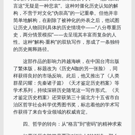
言这“无疑是一种悲哀”。这种对僵化历史认知的解
构，不啻于对文化“伪崇高”的一记重拳。但他并非
简单地解构，在剔除了被神化的外表之后，他试图
让历史人物回到具体的历史情境中——“八分尊重历
史，两分情景模拟”——去呈现其丰富而复杂的人
性。这种“解构-重构”的双轨写作，形成了一条独特
的历史阐释路径。
这部作品的影响力跨越海峡，在中国台湾出版
了繁体版，标题改为《历史A咖的另一张脸》，同
样获得良好的市场反响。此后，他又推出了《人类
群星闪耀：先秦诸子篇》《天才鉴定历史档案》等
学术系列，持续深耕历史随笔这一写作形式。《天
才鉴定历史档案》还荣获第三十届北方十五省市自
治区哲学社会科学优秀图书奖，标志着他的学术写
作获得了来自专业领域的权威肯定。
四、哲学的转向：从“格言”到“密码”的精神求索