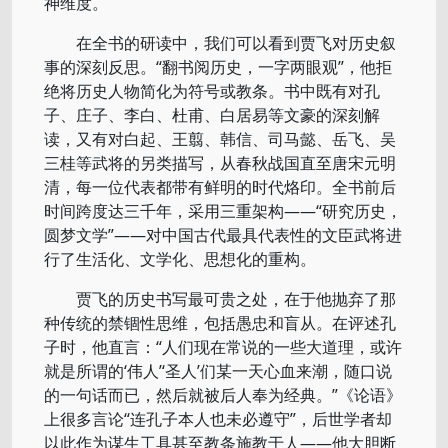
神维度。
在全书的研读中，我们可以看到贾飞对历史叙
事的深刻反思。“翻书阅历史，一字两眼观”，他拒
绝将历史人物简化为符号或教条。书中既有对孔
子、庄子、李白、杜甫、白居易等文豪的深刻解
读，又有对白起、王翦、韩信、司马懿、岳飞、吴
三桂等武将的另类描写，从春秋战国直至唐宋元明
清，每一位代表都带有鲜明的时代烙印。全书前后
时间跨度达三千年，采用三重架构——“研究历史，
圆梦文学”——对中国古代最具代表性的文臣武将进
行了生活化、文学化、思想化的重构。
贾飞的历史书写最可贵之处，在于他抛弃了那
种传统的禁锢性思维，包括愚忠和盲从。在评述孔
子时，他直言：“人们现在常说的一些大道理，或许
就是所谓的‘伟人’‘圣人’们某一天心血来潮，随口说
的一句话而已，然后就被后人奉为经典。”《论语》
上很多言论“连孔子本人也未必遵守”，后世学者却
以此作为谋生工具甚至教条施教于人——他大胆断