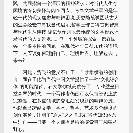
践，共同指向一个深层的精神诉求：对当代人生存
困境的深切关怀与内在回应。青春文学书写的是年
轻一代的现实焦虑与精神困境;历史随笔试图从古人
的生命经验中寻找当代启示;哲学三部曲将古典智慧
与现代生活连接;辞赋创作则以最传统的文学形式记
录当代的人文景观……每一个领域的探索，都在回
答一个根本性的问题：在现代社会日益加速的语境
下，人应该如何理解自己、理解世界、理解过去与
未来?
因此，贾飞的意义不止于一个才华横溢的创作
者，而在于他为当代中国文学提供了一种“文化综合
体”的可能路径。在文学领域高度分工、专业壁垒日
益森严的时代，一个写作者仍然可以保持智识上的
完整性，在多重领域的交汇处发现新的精神资源。
他以自己跨越文学、学术、哲学、艺术多个维度的
创作实验，证明了“通人”之才并未在当代知识体系
中消亡——只要一个人保有足够的探索勇气和建构
野心。