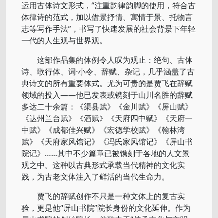
运用古体诗文形式，“注重韵律韵脚的使用，符合古
体律诗的范式，加以借景抒情、寓情于景、托物言
志等写作手法”，书写了快速发展的社会背景下年轻
一代的人生观与世界观。
这部作品集的体例令人叹为观止：绝句、古体
诗、歌行体、词·小令、辞赋、杂记，几乎涵盖了古
典诗文的所有重要体式。尤为可贵的是贾飞在辞赋
领域的投入——他已发表或镌刻于山川名胜的辞赋
多达二十余篇：《渠县赋》《金川赋》《屏山赋》
《达州兰台赋》《酒赋》《天府四中赋》《天府一
中赋》《成都佳兴赋》《宏德学校赋》《翰林湾
赋》《天府家风馆记》《冯氏家风馆记》《屏山书
院记》……其中不少篇章已被镌刻于各地的人文景
观之中。这种以古典形式承载当代精神的文化实
践，为古老文体注入了鲜活的当代生命力。
贾飞的辞赋创作不只是一种文体上的复古实
验，更是他“屏山书院”院长身份的文化延伸。作为