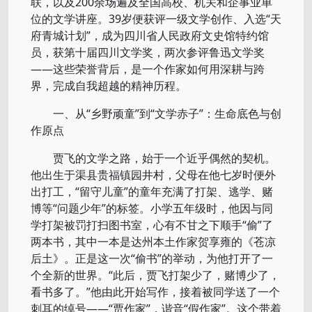
联，以及200余场遍及全国高校、机关和企事业单
位的文学讲座。39岁便获评一级文学创作、入选“天
府青城计划”，成为四川省人民政府文史馆特约馆
员，获第十届四川文学奖，两次参评鲁迅文学奖
——这些荣誉背后，是一个作家如何用深耕与跨
界，完成自我超越的精神历程。
一、从“乡野顽童”到“文学赤子”：生命底色与创
作原点
贾飞的文学之路，始于一个近乎偶然的契机。
他出生于渠县贵福镇园井村，父母在他七岁时便外
出打工，“留守儿童”的童年充满了打架、逃学、赌
博等“问题少年”的标签。小学五年级时，他因与同
学打架被罚打扫图书室，心有不甘之下顺手“偷”了
两本书，其中一本是达州本土作家贺享雍的《苍凉
后土》。正是这一次“偷书”的举动，为他打开了一
个全新的世界。“此后，贾飞打架少了，赌博少了，
看书多了。”他由此开始写作，接着被同学送了一个
刺耳的绰号——“贾作家”，谐音“假作家”。这个带着