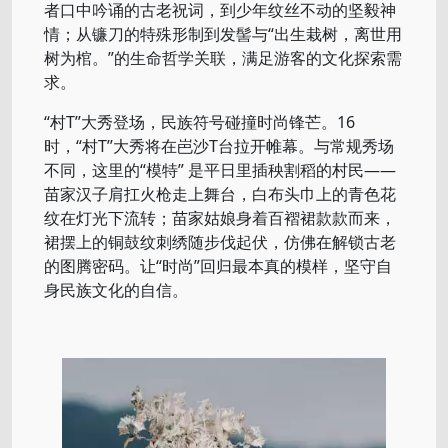
者口中吟诵的古老祝词，到少年纹丝不动的坚毅神
情；从镰刀的特殊形制到发髻与“出生栽树，离世用
树为棺。”的生命哲学关联，满足游客的文化探索需
求。
“村T”大秀登场，民族符号碰撞时尚锋芒。16
时，“村T”大秀将在岜沙T台拉开帷幕。与常规秀场
不同，这里的“模特” 是平日里插秧割稻的村民——
苗家汉子肩扛火枪走上舞台，白布头巾上的青色花
纹在灯光下流转；苗家姑娘身着百褶裙款款而来，
裙摆上的铜鼓纹刺绣随步伐起伏，仿佛在解锁古老
的图腾密码。让“时尚”回归最本真的模样，坚守自
身民族文化的自信。