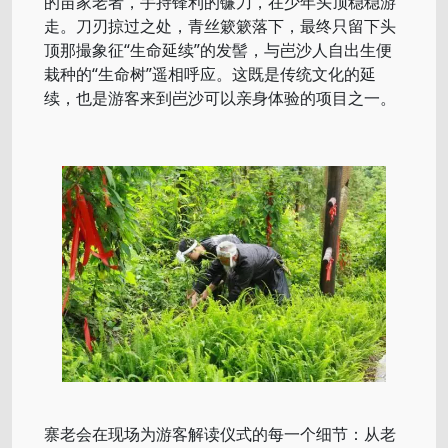
的苗家老者，手持锋利的镰刀，在少年头顶稳稳游
走。刀刃掠过之处，青丝簌簌落下，最终只留下头
顶那撮象征“生命延续”的发髻，与岜沙人自出生便
栽种的“生命树”遥相呼应。这既是传统文化的延
续，也是游客来到岜沙可以亲身体验的项目之一。
寨老会在现场为游客解读仪式的每一个细节：从老