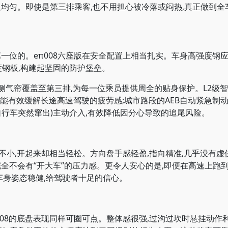
又均匀。即使是第三排乘客,也不用担心被冷落或闷热,真正做到全
位的。eπ008六座版在安全配置上相当扎实。车身高强度钢应用比
强度钢板,构建起坚固的防护堡垒。
气帘覆盖至第三排,为每一位乘员提供周全的贴身保护。L2级智
航能有效缓解长途高速驾驶的疲劳感;城市路段的AEB自动紧急制动
自行车突然窜出)主动介入,有效降低因分心导致的追尾风险。
不小,开起来却相当轻松。方向盘手感轻盈,指向精准,几乎没有虚位
完全不会有“开大车”的压力感。更令人安心的是,即便在高速上跑
车身姿态稳健,给驾驶者十足的信心。
08的底盘表现同样可圈可点。整体感很强,过沟过坎时悬挂动作利