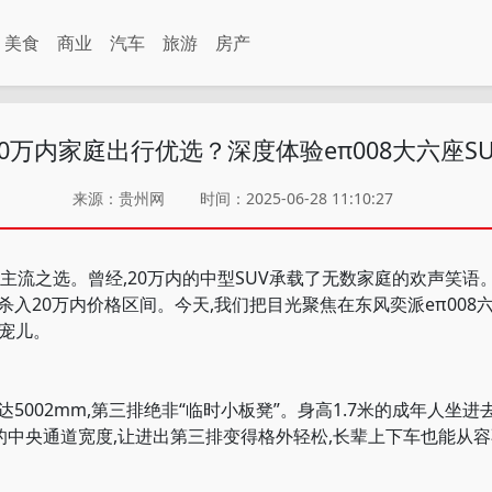
美食
商业
汽车
旅游
房产
20万内家庭出行优选？深度体验eπ008大六座SU
来源：贵州网
时间：2025-06-28 11:10:27
流之选。曾经,20万内的中型SUV承载了无数家庭的欢声笑语。
入20万内价格区间。今天,我们把目光聚焦在东风奕派eπ008六座版
宠儿。
5002mm,第三排绝非“临时小板凳”。身高1.7米的成年人坐进
m的中央通道宽度,让进出第三排变得格外轻松,长辈上下车也能从