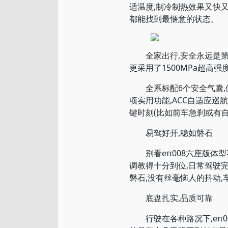
适温度,制冷制热效果又快
都能找到最惬意的状态。
全家出行,安全永远是第一
更采用了1500MPa超高
全系标配6个安全气囊,侧
项实用功能,ACC自适应巡
键时刻(比如前车急刹或有
易驾好开,稳如磐石
别看eπ008六座版体型
调教得十分到位,日常驾驶
磐石,没有丝毫恼人的抖动,
底盘扎实,品质可靠
行驶在各种路况下,eπ0