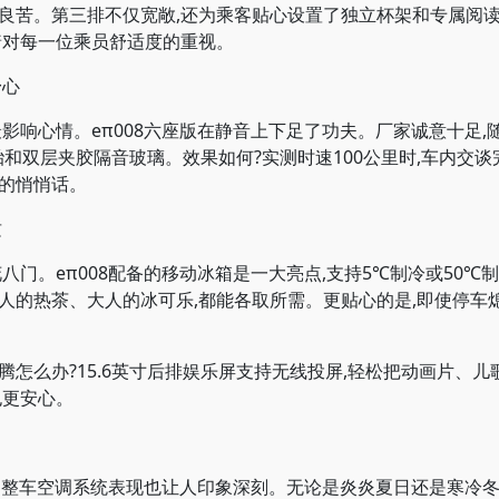
苦。第三排不仅宽敞,还为乘客贴心设置了独立杯架和专属阅读
着对每一位乘员舒适度的重视。
舒心
响心情。eπ008六座版在静音上下足了功夫。厂家诚意十足,
胎和双层夹胶隔音玻璃。效果如何?实测时速100公里时,车内交
的悄悄话。
质
门。eπ008配备的移动冰箱是一大亮点,支持5℃制冷或50℃
人的热茶、大人的冰可乐,都能各取所需。更贴心的是,即使停车
。
么办?15.6英寸后排娱乐屏支持无线投屏,轻松把动画片、儿歌
也更安心。
的整车空调系统表现也让人印象深刻。无论是炎炎夏日还是寒冷冬