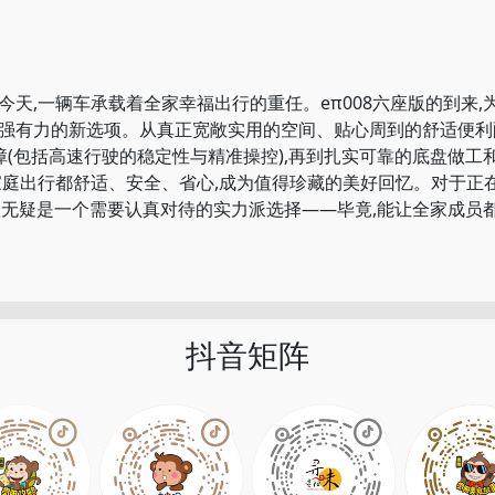
,一辆车承载着全家幸福出行的重任。eπ008六座版的到来,
强有力的新选项。从真正宽敞实用的空间、贴心周到的舒适便利
障(包括高速行驶的稳定性与精准操控),再到扎实可靠的底盘做工
家庭出行都舒适、安全、省心,成为值得珍藏的美好回忆。对于正
座版无疑是一个需要认真对待的实力派选择——毕竟,能让全家成员
抖音矩阵