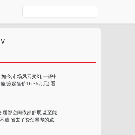
V
如今,市场风云变幻,一些中
(起售价16.36万元),看
去,腿部空间依然舒展,甚至能
容不迫,省去了费劲攀爬的尴