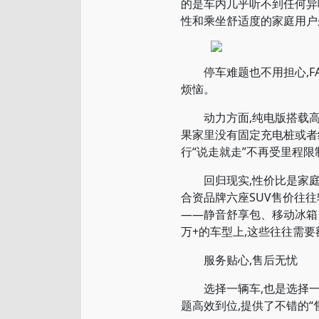
的是车内几乎听不到任何异
性和乘坐舒适度的家庭用户
停车难题也不用担心,FA
烦恼。
动力方面,纯电版搭载高效的
果家里没有固定充电桩或者经
行“说走就走”不再受里程限
回归现实,性价比是家庭购车
合资品牌六座SUV售价往
——静音舒享包、移动冰箱、
万+的车型上,这些往往需
服务贴心,售后无忧
选择一辆车,也是选择一个
题高效到位,提供了不错的