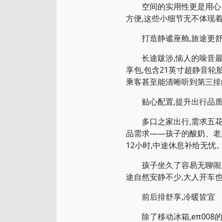
空间的实用性更是用心良
方便,这些小细节无不体现
打造静谧座舱,旅途更
长途跋涉,恼人的噪音最影
享包,包含21英寸超静音轮
乘客甚至能清晰听到第三排
贴心配置,提升出行品
多口之家出行,需求五花八
品需求——孩子的酸奶、老
12小时,中途休息补给无忧
孩子坐久了容易无聊闹腾怎
途自然安静不少,大人开车
前后排舒享,冷暖皆宜
除了移动冰箱,eπ008