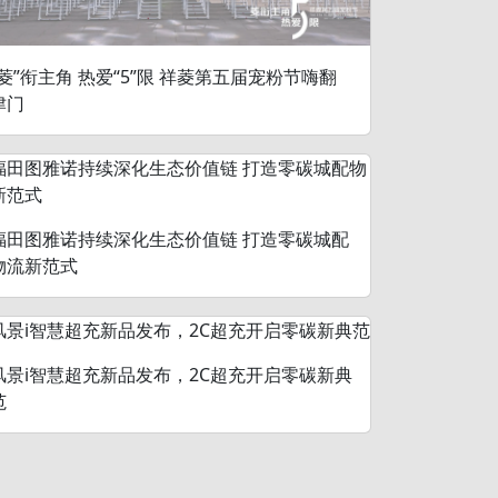
“菱”衔主角 热爱“5”限 祥菱第五届宠粉节嗨翻
津门
福田图雅诺持续深化生态价值链 打造零碳城配
物流新范式
风景i智慧超充新品发布，2C超充开启零碳新典
范