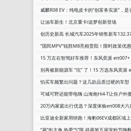
威麟R08 EV：纯电皮卡的“创富务实派”，
让油车新生！北京重卡i追梦创新登场
创历史新高 长城汽车2025年销售新车132.37
“国民MPV”锐胜M8亮相贵阳！限时政策优惠价
15 万左右智驾好车推荐！东风奕派 eπ007
别再被新能源车 “坑” 了！15 万选东风奕派 
怕买车频繁出问题？这几款品质过硬的车型
可城可野还能带电嗨 山海炮Hi4-T让你户外
20万内家庭出行优选？深度体验eπ008大六
比亚迪全新家用轿跑！海豹06EV成都区域上市，
“菱”衔主角 热爱“5”限 祥菱第五届宠粉节嗨