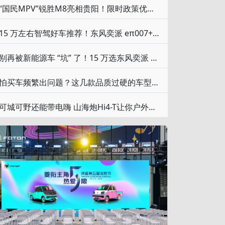
“国民MPV”锐胜M8亮相贵阳！限时政策优惠价12.98万元起
15 万左右智驾好车推荐！东风奕派 eπ007+ 性价比突出
别再被新能源车 “坑” 了！15 万选东风奕派 eπ007，动力实用都在线
怕买车频繁出问题？这几款品质过硬的车型，用着踏实又放心
可城可野还能带电嗨 山海炮Hi4-T让你户外撒欢无顾忌