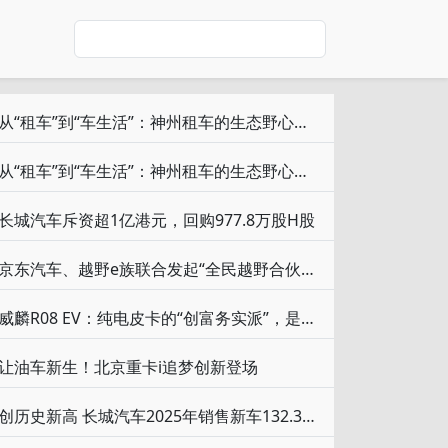
从“租车”到“车生活”：神州租车的生态野心与自驾行业的范式转移
从“租车”到“车生活”：神州租车的生态野心与自驾行业的范式转移
长城汽车斥资超1亿港元，回购977.8万股H股
京东汽车、越野e族联合发起“全民越野合伙人”招募计划，共赢越野市场新机遇
威麟R08 EV：纯电皮卡的“创富务实派”，是否能改写市场游戏规则？
让油车新生！北京重卡i追梦创新登场
创历史新高 长城汽车2025年销售新车132.37万辆 同比增长7.33%