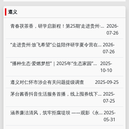
遵义
青春茯茶香，研学启新程！第25期‘走进贵州·放飞希望’公益陪伴研学湄潭马山夏令营正式开营
2026-
07-26
“走进贵州·放飞希望”公益陪伴研学夏令营在湄潭马山镇中心完小开营
2026-
07-26
“播种生态·爱燃梦想”｜2025年“生态家园”国庆营顺利结营
2025-
10-10
遵义对仁怀市涉企有关问题提级调查
2025-09-25
茅台酱香抖音生活服务首播，线上囤券线下核销，145家实体门店参与
2025-
07-25
涵养廉洁清风，筑牢拒腐堤坝 ——观影《永远吹冲锋号：铁规矩硬杠杠》
2025-
05-31