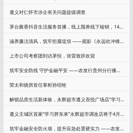
遵义对仁怀市涉企有关问题提级调查
茅台酱香抖音生活服务首播，线上囤券线下核销，145家实体门店参与
涵养廉洁清风，筑牢拒腐堤坝 ——观影《永远吹冲锋号：铁规矩硬杠杠》
上市公司考察团到访茅恒，张雷致辞欢迎
筑牢安全防线 守护金融平安 ——农发行贵州分行播州区支行开展2025年度消防应急演练
荣太和烧房首任掌柜孙绍铨
解锁品质生活新体验，永辉超市遵义吾悦广场店“学习胖东来”调改开业
遵义主城区首家“学习胖东来”永辉超市调改店将于4月29日亮相
筑牢金融安全防火墙，提升应急处置硬实力 ——农发行贵州分行仁怀市支行开展全员消防安全培训演练