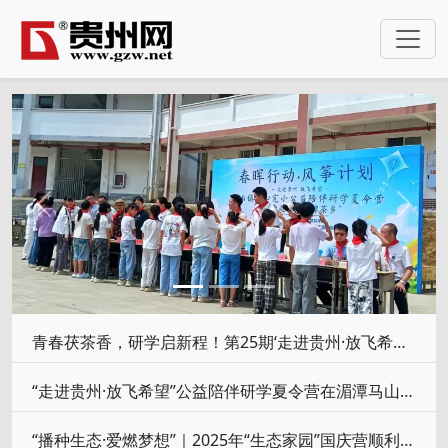
Previous
Next
青春茯茶香，研学启新程！第25期‘走进贵州·放飞希望’公益陪伴研学湄潭马山夏令营正式开营
“走进贵州·放飞希望”公益陪伴研学夏令营在湄潭马山镇中心完小开营
“播种生态·爱燃梦想”｜2025年“生态家园”国庆营顺利结营