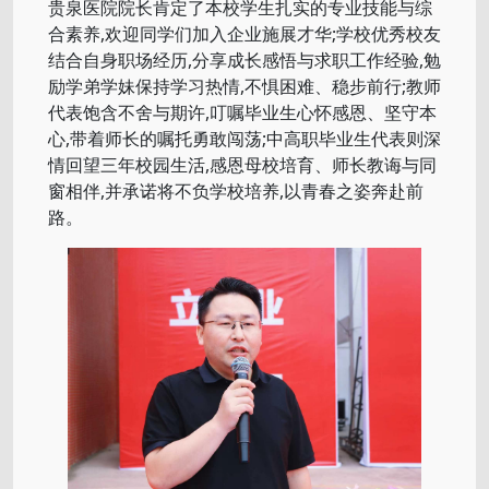
贵泉医院院长肯定了本校学生扎实的专业技能与综
合素养,欢迎同学们加入企业施展才华;学校优秀校友
结合自身职场经历,分享成长感悟与求职工作经验,勉
励学弟学妹保持学习热情,不惧困难、稳步前行;教师
代表饱含不舍与期许,叮嘱毕业生心怀感恩、坚守本
心,带着师长的嘱托勇敢闯荡;中高职毕业生代表则深
情回望三年校园生活,感恩母校培育、师长教诲与同
窗相伴,并承诺将不负学校培养,以青春之姿奔赴前
路。