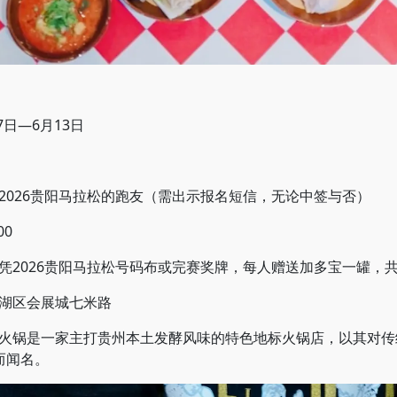
日—6月13日
26贵阳马拉松的跑友（需出示报名短信，无论中签与否）
00
026贵阳马拉松号码布或完赛奖牌，每人赠送加多宝一罐，共1
湖区会展城七米路
锅是一家主打贵州本土发酵风味的特色地标火锅店，以其对传
而闻名。