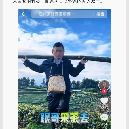
采茶女的竹篓、制茶坊古法炒茶的匠人双手。