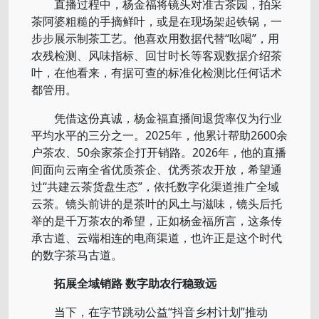
直播过程中，杨金福将镜头对准古茶园，拍采
茶阿婆粗糙的手摘鲜叶，或是在现场架起铁锅，一
步步展示制茶工艺。他喜欢用数据代替“吆喝”，用
农残检测、风味指标、回甘时长等客观数据介绍茶
叶，在他看来，有据可查的标准化检测比任何话术
都管用。
凭借这份真诚，杨金福直播间退货率仅为行业
平均水平的三分之一。2025年，他累计帮助2600余
户茶农、50余家茶企打开销路。2026年，他的直播
间面向云南全省优质茶企、优秀茶农开放，希望通
过“共建云茶货盘生态”，依托数字化渠道推广全域
云茶。镜头前讲的是茶叶的风土与滋味，镜头后托
举的是千万茶农的希望，正如杨金福所言，这条传
承古道、云端相连的电商渠道，也许正是这个时代
的数字茶马古道。
拓展全域销路 数字助农行稳致远
当下，在字节跳动公益“抖音乡村计划”推动