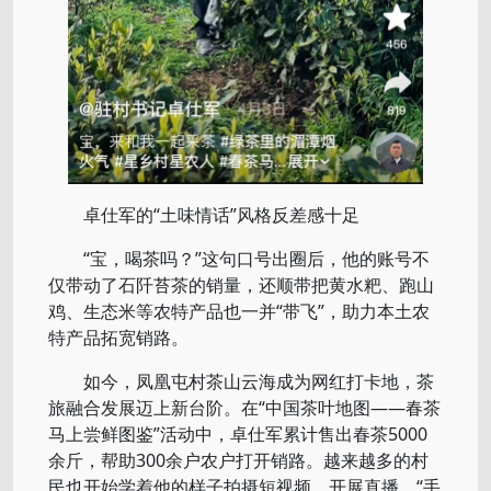
卓仕军的“土味情话”风格反差感十足
“宝，喝茶吗？”这句口号出圈后，他的账号不
仅带动了石阡苔茶的销量，还顺带把黄水粑、跑山
鸡、生态米等农特产品也一并“带飞”，助力本土农
特产品拓宽销路。
如今，凤凰屯村茶山云海成为网红打卡地，茶
旅融合发展迈上新台阶。在“中国茶叶地图——春茶
马上尝鲜图鉴”活动中，卓仕军累计售出春茶5000
余斤，帮助300余户农户打开销路。越来越多的村
民也开始学着他的样子拍摄短视频、开展直播，“手