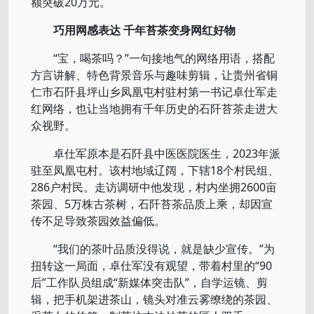
额突破20万元。
巧用网感表达 千年苔茶变身网红好物
“宝，喝茶吗？”一句接地气的网络用语，搭配
方言讲解、特色背景音乐与趣味剪辑，让贵州省铜
仁市石阡县坪山乡凤凰屯村驻村第一书记卓仕军走
红网络，也让当地拥有千年历史的石阡苔茶走进大
众视野。
卓仕军原本是石阡县中医医院医生，2023年派
驻至凤凰屯村。该村地域辽阔，下辖18个村民组、
286户村民。走访调研中他发现，村内坐拥2600亩
茶园、5万株古茶树，石阡苔茶品质上乘，却因宣
传不足导致茶园效益偏低。
“我们的茶叶品质没得说，就是缺少宣传。”为
扭转这一局面，卓仕军没有观望，带着村里的“90
后”工作队员组成“新媒体突击队”，自学运镜、剪
辑，把手机架进茶山，镜头对准云雾缭绕的茶园、