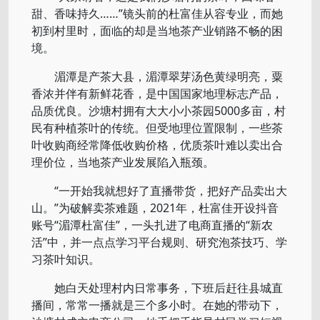
甜、香味持久……”镜头前的杜富佳从容专业，而她
初到村里时，面临的却是当地茶产业销路不畅的困
境。
湄潭是产茶大县，湄潭翠芽汤色黄绿明亮，粟
香浓并伴有新鲜花香，是中国国家地理标志产品，
品质优良。沙塘村拥有大大小小茶园5000多亩，村
民有种植茶叶的传统。但受地理位置限制，一些茶
叶收购商经常降低收购价格，优质茶叶难以卖出合
理价位，当地茶产业发展陷入瓶颈。
“一开始我就想好了直播带货，把好产品卖出大
山。”为破解卖茶难题，2021年，杜富佳开设抖音
账号“湄潭杜富佳”，一头扎进了电商直播的“新农
活”中，并一点点学习平台规则、研究泡茶技巧、学
习茶叶知识。
她白天处理村内日常事务，下班后赶往县城直
播间，常常一播就是三个多小时。在她的带动下，