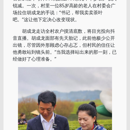
锐减。一次，村里一位85岁高龄的老人在村委会广
场拉住胡成龙的手说：“书记，帮我卖卖茶叶
吧。”这让他下定决心改变现状。
胡成龙走访全村农户摸清底数，将目光投向抖
音直播。胡成龙面部有先天胎记，此前他极少公开
出镜，尽管因外形顾虑心存忐忑，但村民的信任让
他勇敢站到镜头前。“当我选择站出来的那一刻，已
经做好了心理准备。”