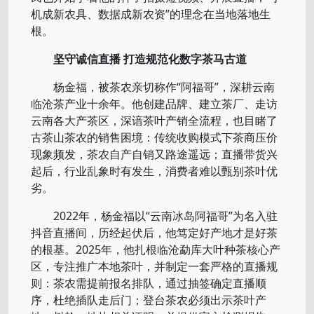
机成新农具、数据成新农资”的理念在当地落地生
根。
坚守诚信直播 打造规范化数字茶马古道
杨金福，被茶农亲切称作“阿福哥”，深耕云南
临沧茶产业十余年。他创建品牌、建立茶厂、走访
云南各大产茶区，深谙茶叶产销全流程，也目睹了
古茶山茶农的销售困境：传统收购模式下茶商压价
现象频发，茶农自产自销又路途遥远；直播带货兴
起后，行业乱象时有发生，消费者难以甄别茶叶优
劣。
2022年，杨金福以“云南冰岛阿福哥”为名入驻
抖音直播间，历经起伏后，他笃定好产地才是好茶
的根基。2025年，他扎根临沧勐库大叶种茶核心产
区，专注推广本地茶叶，并制定一套严格的直播规
则：茶农需提前报名排队，通过抽签确定直播顺
序，杜绝插队走后门；登台茶农必须出示茶叶产