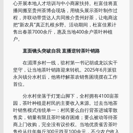
心开展本地人才培训与中小商家扶持。杜富佳将直
播间搬至贵州茶博会现场，用镜头展示茶叶制作过
程，并联动带货达人共同推介贵州好茶，让电商这
把“新农具”真正扎根乡野。活动期间，杜富佳累计
售出春茶7000余斤，惠及当地400余户茶叶种植
户。
直面镜头突破自我 直播逆转茶叶销路
在湄潭乡村一线，驻村第一书记胡成龙以实干
坚守，让当地茶叶销路迎来转机。2025年6月派驻
永兴镇分水村后，他将纾解茶农销售困境摆在工作
首位。
分水村坐落于灯笼山脚下，全村拥有4100亩茶
园，茶叶种植是村民的主要收入来源。过去当地茶
叶销售模式传统单一：村民要么自行背茶进城零散
售卖，销量有限且茶叶储存困难；要么被动等待茶
商上门收购，完全没有议价权。当地优质雀舌茶叶
售价从往年每斤300元跌至100余元，不少农户收入