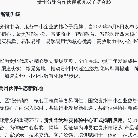
贵州分销合作伙伴点亮双子塔合影
业智能升级
市场、服务中小企业的核心子品牌，自2023年5月8日发布以
初心，聚焦智能办公、智能商业、智能教育、智能医疗四大核心场景
易买易卖、易装易维、易学易用”为核心优势，高效助力中小企业
为贵州代表处精心策划专场庆典，全面展现坤灵三年发展成果与
、渠道夯实、场景落地，推动贵州中小企业数智化转型再提速。
，加速贵州中小企业数智化转型步伐。
建贵州伙伴生态新阵地
区域分销商、核心工程商等各界同仁，围绕贵州中小企业数智
等核心方向深入探讨，共话行业发展新机遇，共商伙伴协同新路
碑意义的重磅环节，
贵州华为坤灵体验中心正式揭牌启用
。陈帅
台，为体验中心剪彩、揭牌，见证华为坤灵在贵州市场从“产品落地
、方案演示、技术交流、客户洽谈、培训赋能于一体的一站式本