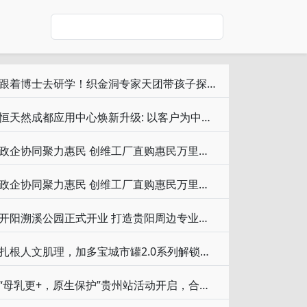
跟着博士去研学！织金洞专家天团带孩子探秘地下宫殿
恒天然成都应用中心焕新升级: 以客户为中心驱动创新，蓄力在华增长
政企协同聚力惠民 创维工厂直购惠民万里行贵州站启动仪式
政企协同聚力惠民 创维工厂直购惠民万里行贵州站启动仪式
开阳溯溪公园正式开业 打造贵阳周边专业夏日玩水新地标
扎根人文肌理，加多宝城市罐2.0系列解锁城市新叙事
“母乳更+，原生保护”贵州站活动开启，合生元携小飞象多元助力母乳喂养健康风尚！