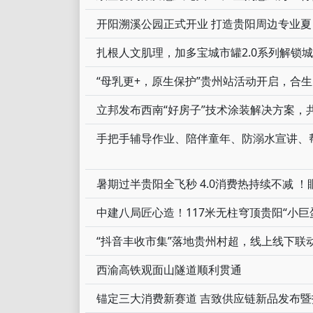
开阳溯溪公园正式开业 打造贵阳周边专业
扎根人文肌理，加多宝城市罐2.0系列解锁
“母乳更+，原生保护”贵州站活动开启，合
立邦发布西南“好房子”技术涂装解决方案，
暑期过半贵阳全飞秒 4.0消费热持续不减 
中建八局匠心造！117米无柱穹顶贵阳“小
“抖音丰收市集”落地贵州村超，线上线下联
西渝高铁观面山隧道顺利贯通
锚定三大消费新赛道 吉致供应链新品发布