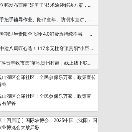
立邦发布西南“好房子”技术涂装解决方案，共促好房子因地制宜落地
手把手辅导作业、陪伴童年、防溺水宣讲、帮老人量血压······贵应学子这波“三下乡”太赞了！
暑期过半贵阳全飞秒 4.0消费热持续不减 ！眼科专家陈曦：摘镜切勿按照统一模板
中建八局匠心造！117米无柱穹顶贵阳“小巨蛋”拿下中国首个拳击世界杯
“抖音丰收市集”落地贵州村超，线上线下联动探索乡村消费新场景
观山湖区会泽社区：全民参保乐万家，政策宣
传有解答