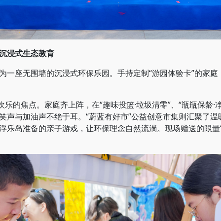
沉浸式生态教育
一座无围墙的沉浸式环保乐园。手持定制“游园体验卡”的家庭
乐的焦点。家庭齐上阵，在“趣味投篮·垃圾清零”、“瓶瓶保龄·
笑声与加油声不绝于耳。“蔚蓝有好市”公益创意市集则汇聚了温
浮乐岛准备的亲子游戏，让环保理念自然流淌。现场赠送的限量“