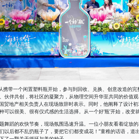
从携带一个闲置塑料瓶开始，参与到回收、兑换、创意改造的完
、伙伴共创，将社区的凝聚力，从物理空间升华至共同的价值观
华。”国贸地产相关负责人在现场致辞时表示。同时，他阐释了设计
种可以很美、很有仪式感的生活选择。从一个好‘瓶’开始，改变就
舞蹈的欢快节奏，现场氛围迅速升温。一位小朋友看着绽放的花
们以后都不乱扔瓶子了，要把它们都变成花！”童稚的话语，道出
下了一颗关于循环与美的种子。