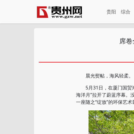
贵阳
综合
席卷
晨光熨帖，海风轻柔。
5月31日，在厦门国贸海
海洋月”拉开了蔚蓝序幕。
一座随之“绽放”的环保艺术